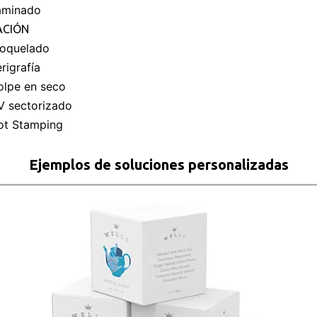
aminado
ACIÓN
roquelado
rigrafía
olpe en seco
V sectorizado
ot Stamping
Ejemplos de soluciones personalizadas