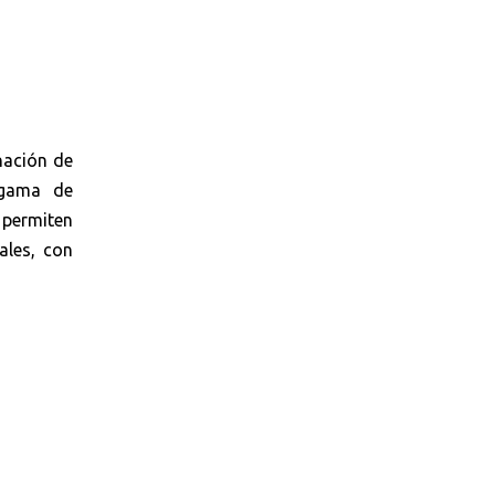
nación de
 gama de
 permiten
ales, con