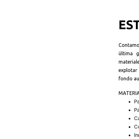
ES
Contamos
última 
material
explotar
fondo au
MATERI
P
P
Ca
C
I