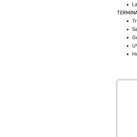
L
TERMIN
T
Se
G
U
H